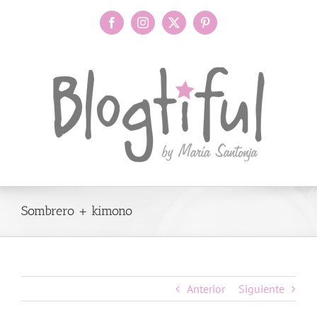
Saltar
al
Facebook
Instagram
X
Pinterest
contenido
Sombrero + kimono
Anterior
Siguiente