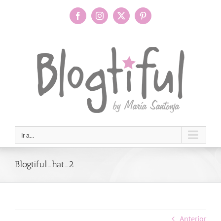
Saltar
al
Facebook
Instagram
X
Pinterest
contenido
Ir a...
Blogtiful_hat_2
Anterior