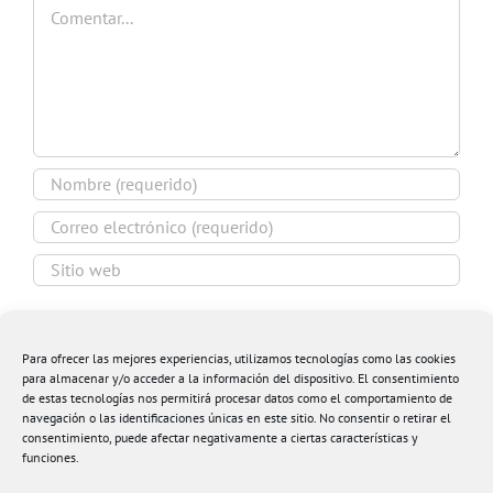
Comentar
Guardar mi nombre, email y sitio web en este
navegador para la próxima vez que comente.
Para ofrecer las mejores experiencias, utilizamos tecnologías como las cookies
para almacenar y/o acceder a la información del dispositivo. El consentimiento
de estas tecnologías nos permitirá procesar datos como el comportamiento de
navegación o las identificaciones únicas en este sitio. No consentir o retirar el
consentimiento, puede afectar negativamente a ciertas características y
funciones.