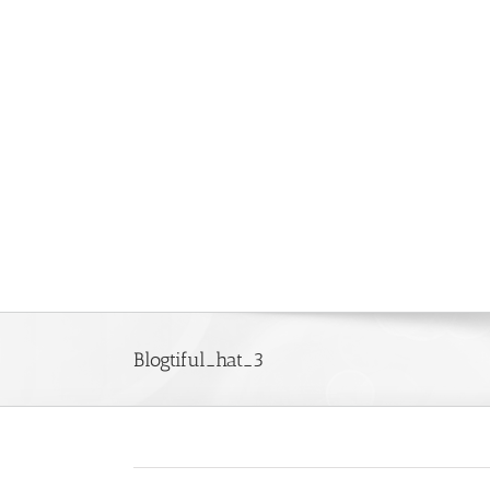
Saltar
al
contenido
Blogtiful_hat_3