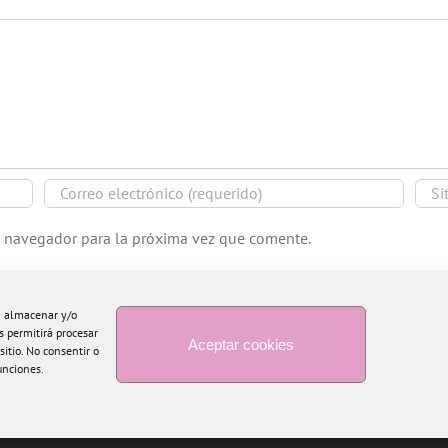
e navegador para la próxima vez que comente.
ra almacenar y/o
s permitirá procesar
Aceptar cookies
itio. No consentir o
unciones.
Copyright 2015 Blogtiful by María Santonja | Todos los derechos reservados