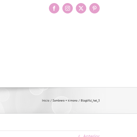
Facebook
Instagram
X
Pinterest
Inicio
Sombrero + kimono
Blogtiful_hat_3
Anterior