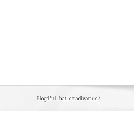
Saltar
al
contenido
Blogtiful_hat_stradivarius7