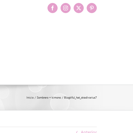
Facebook
Instagram
X
Pinterest
Inicio
Sombrero + kimono
Blogtiful_hat_stradivarius7
Anterior