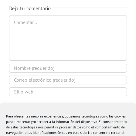
Deja tu comentario
Comentar
Guardar mi nombre, email y sitio web en este
navegador para la próxima vez que comente.
Para ofrecer las mejores experiencias, utilizamos tecnologías como las cookies
para almacenar y/o acceder a la información del dispositivo. El consentimiento
de estas tecnologías nos permitirá procesar datos como el comportamiento de
navegación o las identificaciones únicas en este sitio. No consentir o retirar el