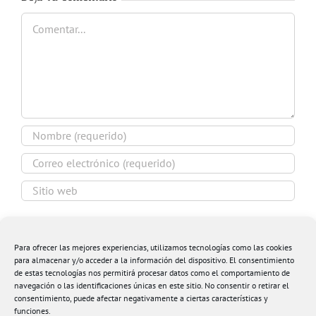
Comentar
Guardar mi nombre, email y sitio web en este
navegador para la próxima vez que comente.
Para ofrecer las mejores experiencias, utilizamos tecnologías como las cookies
para almacenar y/o acceder a la información del dispositivo. El consentimiento
de estas tecnologías nos permitirá procesar datos como el comportamiento de
navegación o las identificaciones únicas en este sitio. No consentir o retirar el
consentimiento, puede afectar negativamente a ciertas características y
funciones.