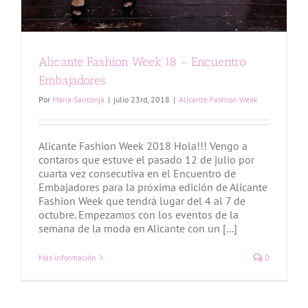
Alicante Fashion Week’18 – Encuentro
Embajadores
Por
Maria Santonja
|
julio 23rd, 2018
|
Alicante Fashion Week
Alicante Fashion Week 2018 Hola!!! Vengo a
contaros que estuve el pasado 12 de julio por
cuarta vez consecutiva en el Encuentro de
Embajadores para la próxima edición de Alicante
Fashion Week que tendrá lugar del 4 al 7 de
octubre. Empezamos con los eventos de la
semana de la moda en Alicante con un [...]
Más información
0