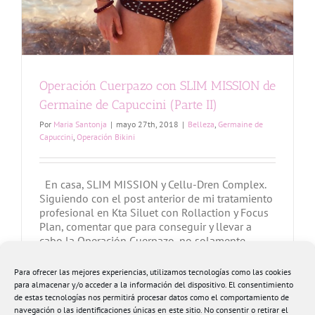
Operación Cuerpazo con SLIM MISSION de
Germaine de Capuccini (Parte II)
Por
Maria Santonja
|
mayo 27th, 2018
|
Belleza
,
Germaine de
Capuccini
,
Operación Bikini
En casa, SLIM MISSION y Cellu-Dren Complex.
Siguiendo con el post anterior de mi tratamiento
profesional en Kta Siluet con Rollaction y Focus
Plan, comentar que para conseguir y llevar a
cabo la Operación Cuerpazo, no solamente
acudo al Centro de Estética una vez a la semana,
sino que en casa sigo un mantenimiento para
Para ofrecer las mejores experiencias, utilizamos tecnologías como las cookies
que [...]
para almacenar y/o acceder a la información del dispositivo. El consentimiento
de estas tecnologías nos permitirá procesar datos como el comportamiento de
navegación o las identificaciones únicas en este sitio. No consentir o retirar el
Más información
0