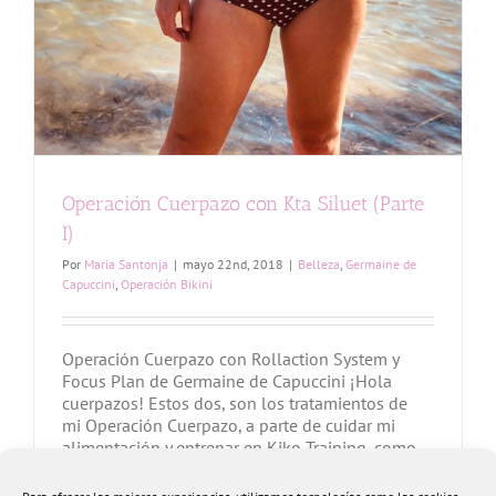
Operación Cuerpazo con Kta Siluet (Parte
I)
Por
Maria Santonja
|
mayo 22nd, 2018
|
Belleza
,
Germaine de
Capuccini
,
Operación Bikini
Operación Cuerpazo con Rollaction System y
Focus Plan de Germaine de Capuccini ¡Hola
cuerpazos! Estos dos, son los tratamientos de
mi Operación Cuerpazo, a parte de cuidar mi
alimentación y entrenar en Kiko Training, como
ya sabéis por posts anteriores. Aunque me suelo
cuidar bastante durante todo el año, lo más