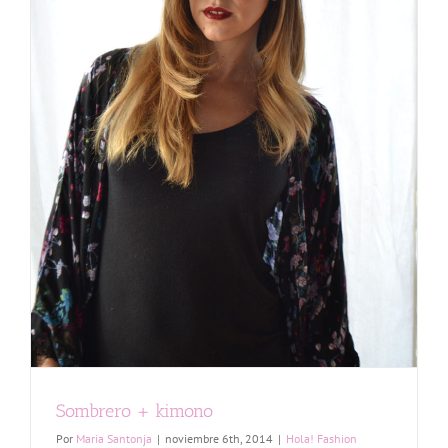
Sombrero + kimono
Por
Maria Santonja
|
noviembre 6th, 2014
|
Hola! Fashion