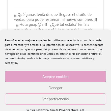
¡¡¡Qué ganas tenía de que llegase el otoño de
verdad para poder estrenar mi nuevo sombrero!!!
¡¡¡Hola guap@s!!! ¿Qué tal estáis? Teníais
ganas de que llegase el frío y sacar del armario
todas las prendas de temporada a pasearlas???
O preferíais el tiempo del veroño??? A mi la
Para ofrecer las mejores experiencias, utilizamos tecnologías como las cookies
verdad es que me gusta [...]
para almacenar y/o acceder a la información del dispositivo. El consentimiento
de estas tecnologías nos permitirá procesar datos como el comportamiento de
navegación o las identificaciones únicas en este sitio. No consentir o retirar el
Más información
0
consentimiento, puede afectar negativamente a ciertas características y
funciones.
Aceptar cookies
Denegar
Ver preferencias
Copyright 2015 Blogtiful by María Santonja | Todos los derechos reservados
Politica Cookies
Política de Privacidad
Nota Legal