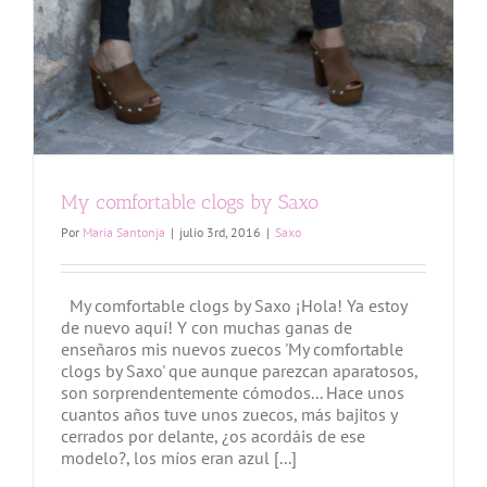
My comfortable clogs by Saxo
Por
Maria Santonja
|
julio 3rd, 2016
|
Saxo
My comfortable clogs by Saxo ¡Hola! Ya estoy
de nuevo aquí! Y con muchas ganas de
enseñaros mis nuevos zuecos 'My comfortable
clogs by Saxo' que aunque parezcan aparatosos,
son sorprendentemente cómodos... Hace unos
cuantos años tuve unos zuecos, más bajitos y
cerrados por delante, ¿os acordáis de ese
modelo?, los míos eran azul [...]