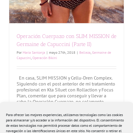
Operación Cuerpazo con SLIM MISSION de
Germaine de Capuccini (Parte II)
Por
Maria Santonja
|
mayo 27th, 2018
|
Belleza
,
Germaine de
Capuccini
,
Operación Bikini
En casa, SLIM MISSION y Cellu-Dren Complex.
Siguiendo con el post anterior de mi tratamiento
profesional en Kta Siluet con Rollaction y Focus
Plan, comentar que para conseguir y llevar a
cabo la Operación Cuerpazo, no solamente
acudo al Centro de Estética una vez a la semana,
sino que en casa sigo un mantenimiento para
Para ofrecer las mejores experiencias, utilizamos tecnologías como las cookies
que [...]
para almacenar y/o acceder a la información del dispositivo. El consentimiento
de estas tecnologías nos permitirá procesar datos como el comportamiento de
navegación o las identificaciones únicas en este sitio. No consentir o retirar el
Más información
0