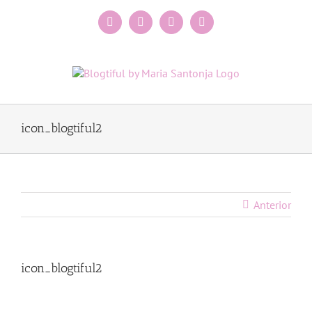
Saltar
al
Facebook
Instagram
X
Pinterest
contenido
icon_blogtiful2
Anterior
icon_blogtiful2