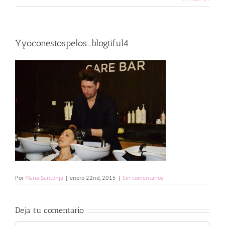
Yyoconestospelos_blogtiful4
Por
Maria Santonja
|
enero 22nd, 2015
|
Sin comentarios
Deja tu comentario