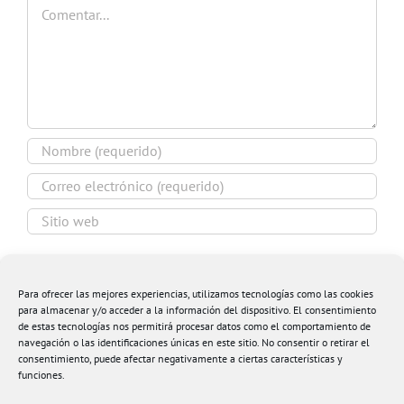
Comentar
Guardar mi nombre, email y sitio web en este
navegador para la próxima vez que comente.
Para ofrecer las mejores experiencias, utilizamos tecnologías como las cookies
para almacenar y/o acceder a la información del dispositivo. El consentimiento
de estas tecnologías nos permitirá procesar datos como el comportamiento de
navegación o las identificaciones únicas en este sitio. No consentir o retirar el
consentimiento, puede afectar negativamente a ciertas características y
funciones.