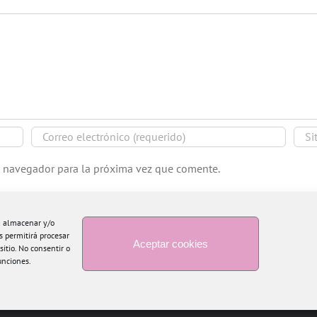
e navegador para la próxima vez que comente.
ra almacenar y/o
s permitirá procesar
Aceptar cookies
itio. No consentir o
unciones.
Copyright 2015 Blogtiful by María Santonja | Todos los derechos reservados