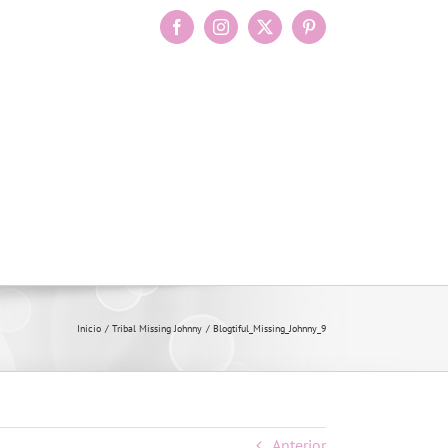
Facebook
Instagram
X
Pinterest
Inicio
Tribal Missing Johnny
Blogtiful_Missing_Johnny_9
Anterior