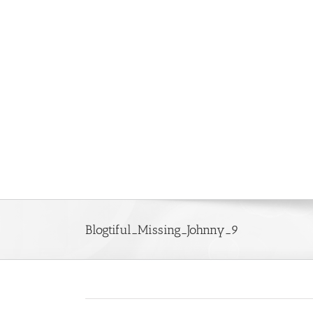
Saltar
al
contenido
Blogtiful_Missing_Johnny_9