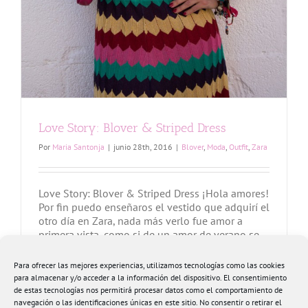
Love Story: Blover & Striped Dress
Por
Maria Santonja
|
junio 28th, 2016
|
Blover
,
Moda
,
Outfit
,
Zara
Love Story: Blover & Striped Dress ¡Hola amores!
Por fin puedo enseñaros el vestido que adquirí el
otro día en Zara, nada más verlo fue amor a
primera vista, como si de un amor de verano se
tratara, de estos que no puedes dejar de mirar y
que necesitas conseguir. Encima queda perfecto
Para ofrecer las mejores experiencias, utilizamos tecnologías como las cookies
con mi [...]
para almacenar y/o acceder a la información del dispositivo. El consentimiento
de estas tecnologías nos permitirá procesar datos como el comportamiento de
navegación o las identificaciones únicas en este sitio. No consentir o retirar el
Más información
0