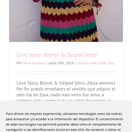
Love Story: Blover & Striped Dress
Por
Maria Santonja
|
junio 28th, 2016
|
Blover
,
Moda
,
Outfit
,
Zara
Love Story: Blover & Striped Dress ¡Hola amores!
Por fin puedo enseñaros el vestido que adquirí el
otro día en Zara, nada más verlo fue amor a
primera vista, como si de un amor de verano se
tratara, de estos que no puedes dejar de mirar y
que necesitas conseguir. Encima queda perfecto
Para ofrecer las mejores experiencias, utilizamos tecnologías como las cookies
con mi [...]
para almacenar y/o acceder a la información del dispositivo. El consentimiento
de estas tecnologías nos permitirá procesar datos como el comportamiento de
navegación o las identificaciones únicas en este sitio. No consentir o retirar el
Más información
0