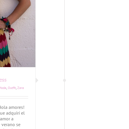
ess
Moda
,
Outfit
,
Zara
¡Hola amores!
ue adquirí el
 amor a
e verano se