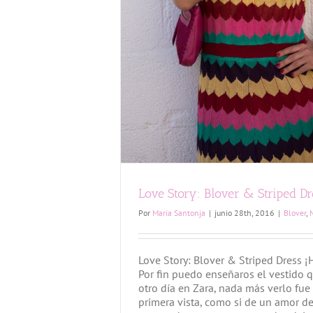
Love Story: Blover & Striped Dr
Por
Maria Santonja
|
junio 28th, 2016
|
Blover
,
Love Story: Blover & Striped Dress 
Por fin puedo enseñaros el vestido q
otro día en Zara, nada más verlo fue
primera vista, como si de un amor d