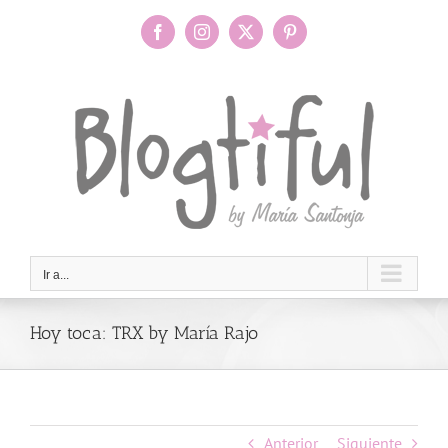
Saltar
al
Facebook
Instagram
X
Pinterest
contenido
Ir a...
Hoy toca: TRX by María Rajo
Anterior
Siguiente