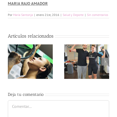
MARIA RAJO AMADOR
Por
Maria Santonja
|
enero 21st, 2016
|
Salud y Deporte
|
Sin comentarios
Artículos relacionados
Entrena
Electroestimulación
diferente con
en Feelness
Kiko y Adam
Alcoy
Training
Deja tu comentario
Comentar