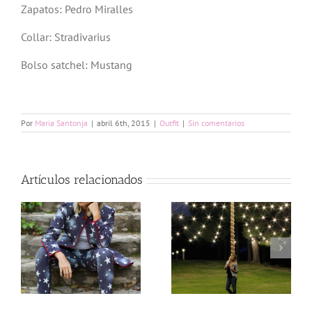
Zapatos: Pedro Miralles
Collar: Stradivarius
Bolso satchel: Mustang
Por
Maria Santonja
|
abril 6th, 2015
|
Outfit
|
Sin comentarios
Artículos relacionados
My Special
Urban Look by
Metal biker
Gauss Moda
jacket